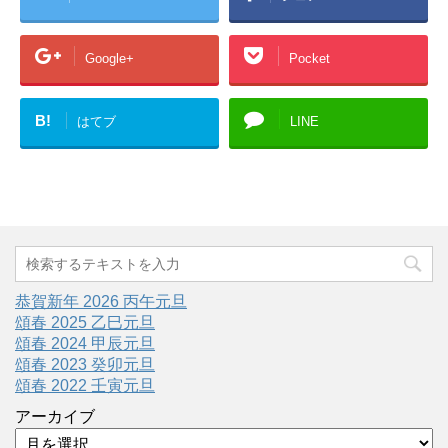
Google+
Pocket
B!
はてブ
LINE
恭賀新年 2026 丙午元旦
頌春 2025 乙巳元旦
頌春 2024 甲辰元旦
頌春 2023 癸卯元旦
頌春 2022 壬寅元旦
アーカイブ