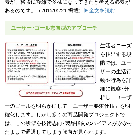
素が、格段に複雑で多様になってきたと考える必要が
あるのです。（2015/05/21 掲載）
▶全文を読む
ユーザー･ゴール志向型のアプローチ
生活者ニーズ
を抽出する段
階では、ユー
ザーの生活行
動や行為を詳
細に観察･分
析し、ユーザ
ーのゴールを明らかにして「ユーザー要求仕様」を明
確化します。しかし多くの商品開発プロジェクトで
は、この段階を技術志向･製品指向のバイアスがかかっ
たままで通過してしまう傾向が見られます。