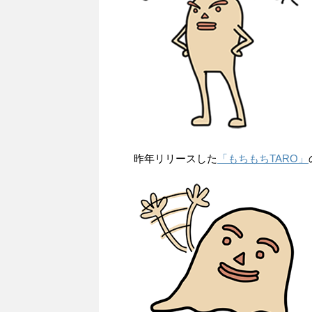
昨年リリースした
「もちもちTARO」