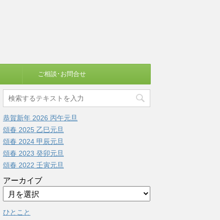
ご相談･お問合せ
恭賀新年 2026 丙午元旦
頌春 2025 乙巳元旦
頌春 2024 甲辰元旦
頌春 2023 癸卯元旦
頌春 2022 壬寅元旦
アーカイブ
ひとこと