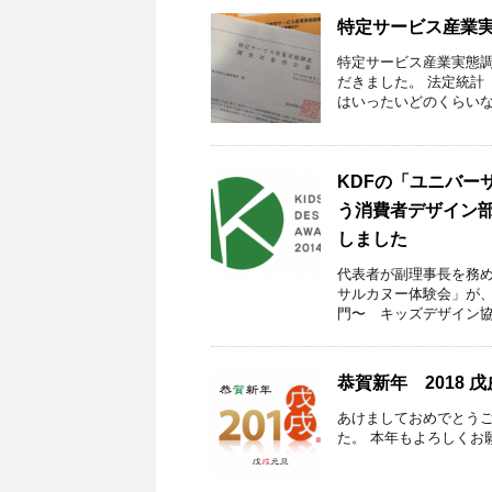
特定サービス産業
特定サービス産業実態
だきました。 法定統計
はいったいどのくらいなの
KDFの「ユニバー
う消費者デザイン部
しました
代表者が副理事長を務め
サルカヌー体験会」が、
門〜 キッズデザイン協議
恭賀新年 2018 戊
あけましておめでとうご
た。 本年もよろしくお願