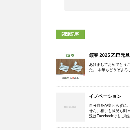
関連記事
頌春 2025 乙巳元旦
あけましておめでとうご
た。 本年もどうぞよろし
イノベーション
自分自身が変わらずに
せん、相手も状況も刻々
況はFacebookでもご確認